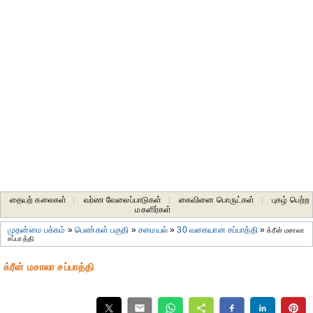
தையற் கலைகள்
|
வர்ண வேலைப்பாடுகள்
|
கைவினை பொருட்கள்
|
புகழ் பெற்ற
மகளிர்கள்
முதன்மை பக்கம்
»
பெண்கள் பகுதி
»
சமையல்
»
30 வகையான சப்பாத்தி
»
க்ரீன் மசாலா
சப்பாத்தி
க்ரீன் மசாலா சப்பாத்தி