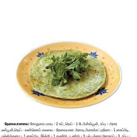
தேவையானவை:
கோதுமை மாவு - 2 கப், நெய் - 1 டேபிள்ஸ்பூன், உப்பு - அரை
டீஸ்பூன்,நெய் - எண்ணெய் கலவை - தேவையான அளவு.அரைக்க: புதினா - 1 கைப்பிடி,
மல்லித்தழை - 1 கைப்பிடி, இஞ்சி - 1 துண்டு, பூண்டு - 3 பல்,பச்சை மிளகாய் - 3, உப்பு -