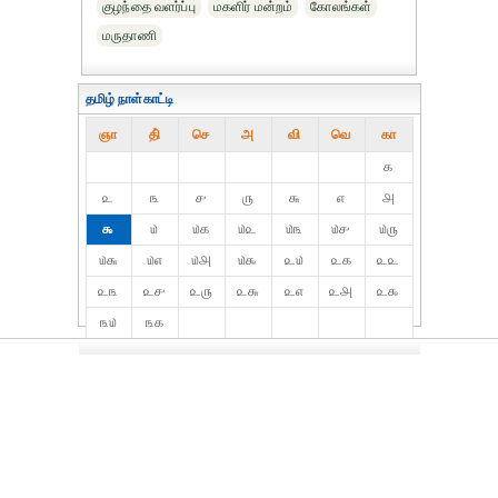
குழந்தை வளர்ப்பு
மகளிர் மன்றம்
கோலங்கள்
மருதாணி
தமிழ் நாள்காட்டி
ஞா
தி்
செ
அ
வி
வெ
கா
௧
௨
௩
௪
௫
௬
௭
௮
௯
௰
௰௧
௰௨
௰௩
௰௪
௰௫
௰௬
௰௭
௰௮
௰௯
௨௰
௨௧
௨௨
௨௩
௨௪
௨௫
௨௬
௨௭
௨௮
௨௯
௩௰
௩௧