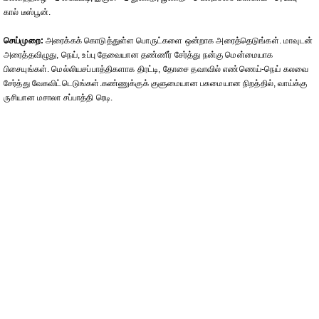
கால் டீஸ்பூன்.
செய்முறை:
அரைக்கக் கொடுத்துள்ள பொருட்களை ஒன்றாக அரைத்தெடுங்கள். மாவுடன்
அரைத்தவிழுது, நெய், உப்பு தேவையான தண்ணீர் சேர்த்து நன்கு மென்மையாக
பிசையுங்கள். மெல்லியசப்பாத்திகளாக திரட்டி, தோசை தவாவில் எண்ணெய்-நெய் கலவை
சேர்த்து வேகவிட்டெடுங்கள்.கண்ணுக்குக் குளுமையான பசுமையான நிறத்தில், வாய்க்கு
ருசியான மசாலா சப்பாத்தி ரெடி.