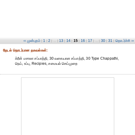
‹‹ முன்புறம்
1
2
13
14
15
16
17
30
31
தொடர்ச்சி ››
|
|
| ... |
|
|
|
|
| ... |
|
|
தேட‌ல் தொட‌ர்பான தகவ‌ல்க‌ள்:
க்ரீன் மசாலா சப்பாத்தி, 30 வகையான சப்பாத்தி, 30 Type Chappathi,
நெய், உப்பு, Recipies, சமையல் செய்முறை