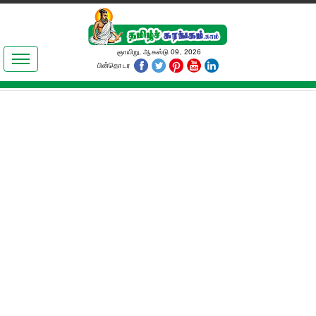
இலக்கியங்கள்
ஞாயிறு, ஆகஸ்டு 09, 2026
பின்தொடர
தமிழ் உலகம்
அறிவியல்
பொதுஅறிவு
ஆன்மிகம்
ஜோதிடம்
மருத்துவம்
பெண்கள் பகுதி
நகைச்சுவை
கலையுலகம்