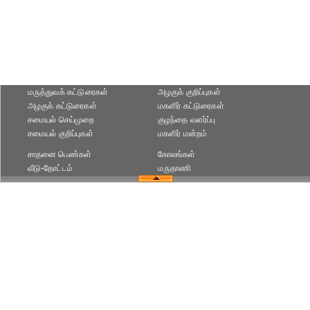
மருத்துவக் கட்டுரைகள்
அழகுக் குறிப்புகள்
அழகுக் கட்டுரைகள்
மகளிர் கட்டுரைகள்
சமையல் செய்முறை
குழந்தை வளர்ப்பு
சமையல் குறிப்புகள்
மகளிர் மன்றம்
சாதனை பெண்கள்
கோலங்கள்
வீடு-தோட்டம்
மருதாணி