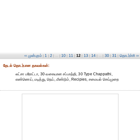
‹‹ முன்புறம்
1
2
10
11
12
13
14
30
31
தொடர்ச்சி ››
|
|
| ... |
|
|
|
|
| ... |
|
|
தேட‌ல் தொட‌ர்பான தகவ‌ல்க‌ள்:
லட்சா பரோட்டா, 30 வகையான சப்பாத்தி, 30 Type Chappathi,
எண்ணெய், மடித்து, நெய், மீண்டும், Recipies, சமையல் செய்முறை