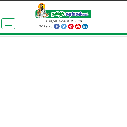
இலக்கியங்கள்
வியாழன், ஆகஸ்டு 06, 2026
பின்தொடர
தமிழ் உலகம்
அறிவியல்
பொதுஅறிவு
ஆன்மிகம்
ஜோதிடம்
மருத்துவம்
பெண்கள் பகுதி
நகைச்சுவை
கலையுலகம்