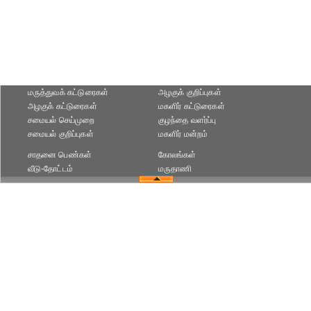
மருத்துவக் கட்டுரைகள்
அழகுக் குறிப்புகள்
அழகுக் கட்டுரைகள்
மகளிர் கட்டுரைகள்
சமையல் செய்முறை
குழந்தை வளர்ப்பு
சமையல் குறிப்புகள்
மகளிர் மன்றம்
சாதனை பெண்கள்
கோலங்கள்
வீடு-தோட்டம்
மருதாணி