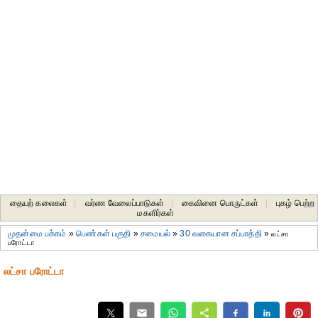
தையற் கலைகள்
|
வர்ண வேலைப்பாடுகள்
|
கைவினை பொருட்கள்
|
புகழ் பெற்ற
மகளிர்கள்
முதன்மை பக்கம்
»
பெண்கள் பகுதி
»
சமையல்
»
30 வகையான சப்பாத்தி
»
லட்சா
பரோட்டா
லட்சா பரோட்டா