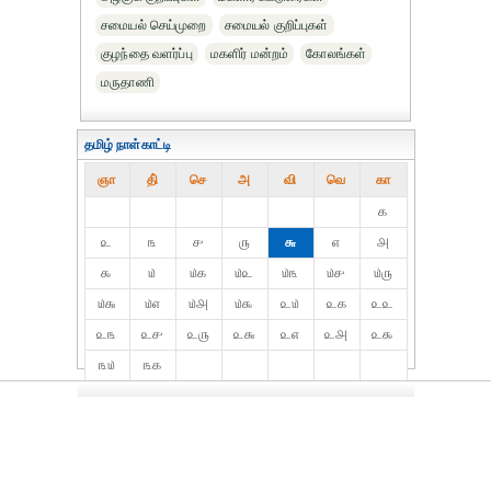
சமையல் செய்முறை
சமையல் குறிப்புகள்
குழந்தை வளர்ப்பு
மகளிர் மன்றம்
கோலங்கள்
மருதாணி
தமிழ் நாள்காட்டி
ஞா
தி்
செ
அ
வி
வெ
கா
௧
௨
௩
௪
௫
௬
௭
௮
௯
௰
௰௧
௰௨
௰௩
௰௪
௰௫
௰௬
௰௭
௰௮
௰௯
௨௰
௨௧
௨௨
௨௩
௨௪
௨௫
௨௬
௨௭
௨௮
௨௯
௩௰
௩௧