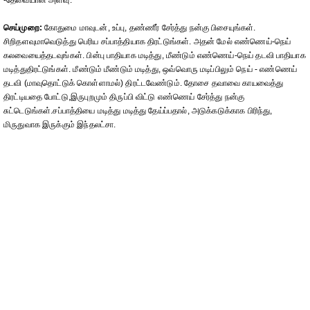
-தேவையான அளவு.
செய்முறை:
கோதுமை மாவுடன், உப்பு, தண்ணீர் சேர்த்து நன்கு பிசையுங்கள்.
சிறிதளவுமாவெடுத்து பெரிய சப்பாத்தியாக திரட்டுங்கள். அதன் மேல் எண்ணெய்-நெய்
கலவையைத்தடவுங்கள். பின்பு பாதியாக மடித்து, மீண்டும் எண்ணெய்-நெய் தடவி பாதியாக
மடித்துதிரட்டுங்கள். மீண்டும் மீண்டும் மடித்து, ஒவ்வொரு மடிப்பிலும் நெய் - எண்ணெய்
தடவி (மாவுதொட்டுக் கொள்ளாமல்) திரட்டவேண்டும். தோசை தவாவை காயவைத்து
திரட்டியதை போட்டு,இருபுறமும் திருப்பி விட்டு எண்ணெய் சேர்த்து நன்கு
சுட்டெடுங்கள்.சப்பாத்தியை மடித்து மடித்து தேய்ப்பதால், அடுக்கடுக்காக பிரிந்து,
மிருதுவாக இருக்கும் இந்தலட்சா.