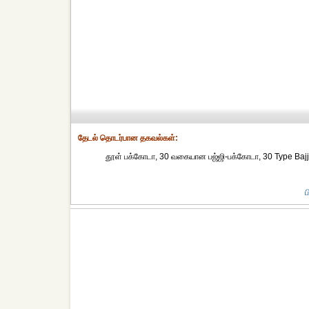
தேட‌ல் தொட‌ர்பான தகவ‌ல்க‌ள்:
தூள் பக்கோடா, 30 வகையான பஜ்ஜி-பக்கோடா, 30 Type Bajj
ப