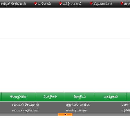
தமிழ்த் தேடுபொறி
வானொலி
தமிழ் அகராதி்
திருமணங்கள்
புத்
பொதுஅறிவு
ஆன்மிகம்
ஜோதிடம்
மருத்துவம்
சமையல் செய்முறை
குழந்தை வளர்ப்பு
சாதன
சமையல் குறிப்புகள்
மகளிர் மன்றம்
வீடு-