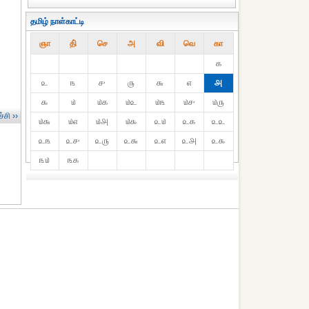
தமிழ் நாள்காட்டி
ஞா
தி்
செ
அ
வி
வெ
கா
௧
௨
௩
௪
௫
௬
௭
௮
௯
௰
௰௧
௰௨
௰௩
௰௪
௰௫
்சி ››
௰௬
௰௭
௰௮
௰௯
௨௰
௨௧
௨௨
௨௩
௨௪
௨௫
௨௬
௨௭
௨௮
௨௯
௩௰
௩௧