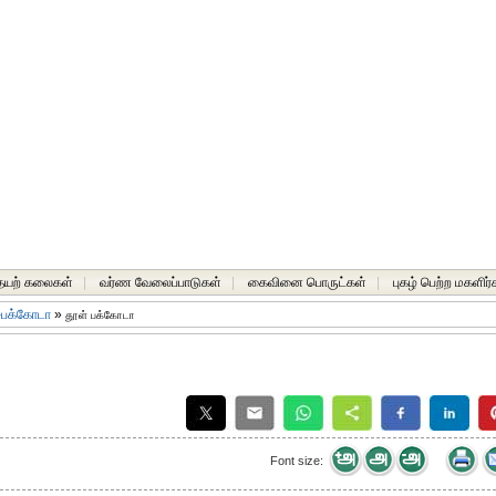
யற் கலைகள்
|
வர்ண வேலைப்பாடுகள்
|
கைவினை பொருட்கள்
|
புகழ் பெற்ற மகளிர்
-பக்கோடா
»
தூள் பக்கோடா
Font size: