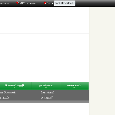
Font Download
தகங்கள்
MP3 பாடல்கள்
மின்னஞ்சல்
திரட்டி
உரையாடல்
பெண்கள் பகுதி
நகைச்சுவை
கலையுலகம்
ை பெண்கள்
கோலங்கள்
தோட்டம்
மருதாணி