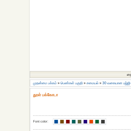
தை
முதன்மை பக்கம்
»
பெண்கள் பகுதி
»
சமையல்
»
30 வகையான பஜ்ஜி
தூள் பக்கோடா
Font color: