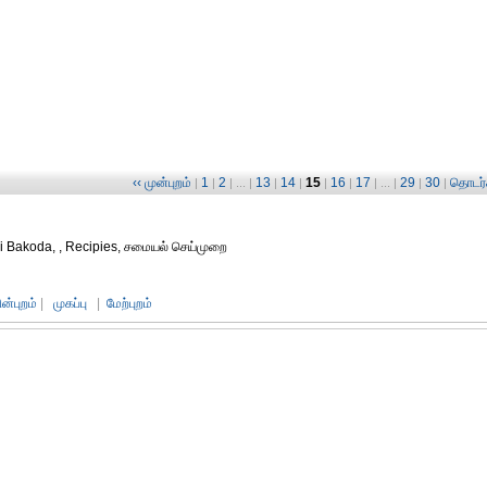
‹‹ முன்புறம்
1
2
13
14
15
16
17
29
30
தொடர்ச
|
|
| ... |
|
|
|
|
| ... |
|
|
i Bakoda, , Recipies, சமையல் செய்முறை
ின்புறம்
|
முகப்பு
|
மேற்புறம்