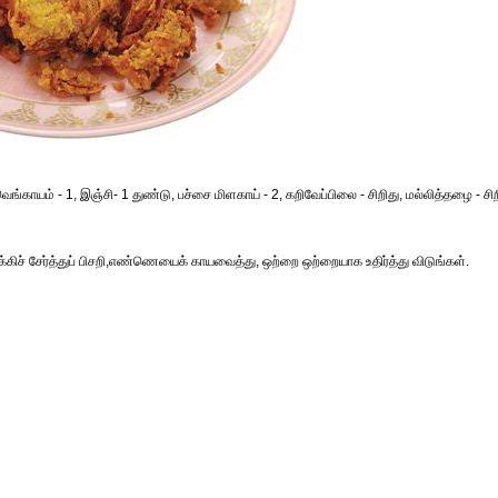
வெங்காயம் - 1, இஞ்சி- 1 துண்டு, பச்சை மிளகாய் - 2, கறிவேப்பிலை - சிறிது, மல்லித்தழை - சிற
ிச் சேர்த்துப் பிசறி,எண்ணெயைக் காயவைத்து, ஒற்றை ஒற்றையாக உதிர்த்து விடுங்கள்.