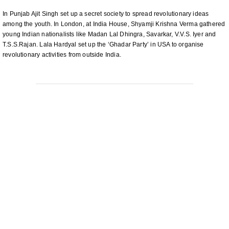
In Punjab Ajit Singh set up a secret society to spread revolutionary ideas
among the youth. In London, at India House, Shyamji Krishna Verma gathered
young Indian nationalists like Madan Lal Dhingra, Savarkar, V.V.S. Iyer and
T.S.S.Rajan. Lala Hardyal set up the ‘Ghadar Party’ in USA to organise
revolutionary activities from outside India.