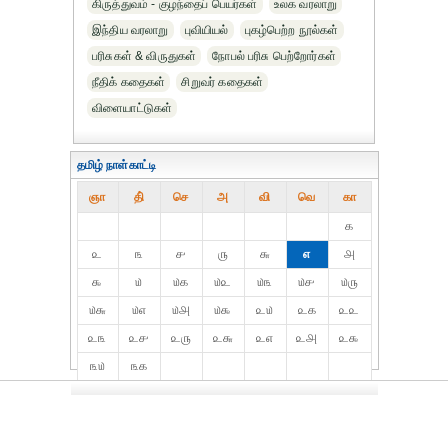
கிருத்துவம் - குழந்தைப் பெயர்கள்
உலக வரலாறு
இந்திய வரலாறு
புவியியல்
புகழ்பெற்ற நூல்கள்
பரிசுகள் & விருதுகள்
நோபல் பரிசு‎ பெற்றோர்‎கள்
நீதிக் கதைகள்
சிறுவர் கதைகள்
விளையாட்டுகள்
தமிழ் நாள்காட்டி
ஞா
தி்
செ
அ
வி
வெ
கா
௧
௨
௩
௪
௫
௬
௭
௮
௯
௰
௰௧
௰௨
௰௩
௰௪
௰௫
௰௬
௰௭
௰௮
௰௯
௨௰
௨௧
௨௨
௨௩
௨௪
௨௫
௨௬
௨௭
௨௮
௨௯
௩௰
௩௧