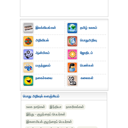
இலக்கியங்கள்
தமிழ் உலகம்
அறிவியல்
பொதுஅறிவு
ஆன்மிகம்
ஜோதிடம்
மருத்துவம்
பெண்கள்
நகைச்சுவை
கலைகள்
பொது அறிவுக் களஞ்சியம்
உலக நாடுகள்
இந்தியா
நாகரிகங்கள்
இந்து - குழந்தைப் பெயர்கள்
இசுலாமியக் குழந்தைப் பெயர்கள்