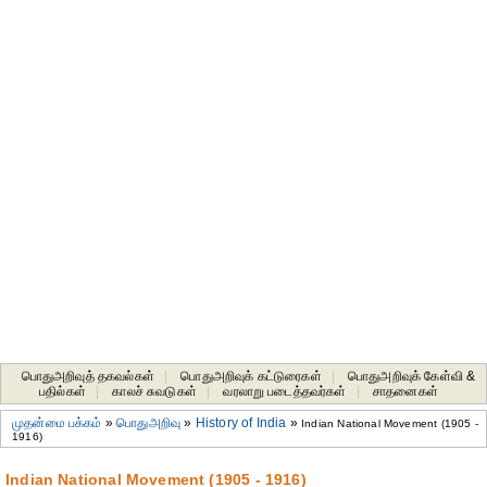
பொதுஅறிவுத் தகவல்கள்
|
பொதுஅறிவுக் கட்டுரைகள்
|
பொதுஅறிவுக் கேள்வி &
பதில்கள்
|
காலச் சுவடுகள்
|
வரலாறு படைத்தவர்கள்
|
சாதனைகள்‎
முதன்மை பக்கம்
»
பொதுஅறிவு
»
History of India
»
Indian National Movement (1905 -
1916)
Indian National Movement (1905 - 1916)