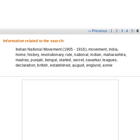
‹‹ Previous
1
2
3
4
5
6
|
|
|
|
|
|
Information related to the search:
Indian National Movement (1905 - 1916), movement, india,
home, history, revolutionary, rule, national, indian, maharashtra,
madras, punjab, bengal, started, secret, savarkar, leagues,
declaration, british, established, august, england, annie