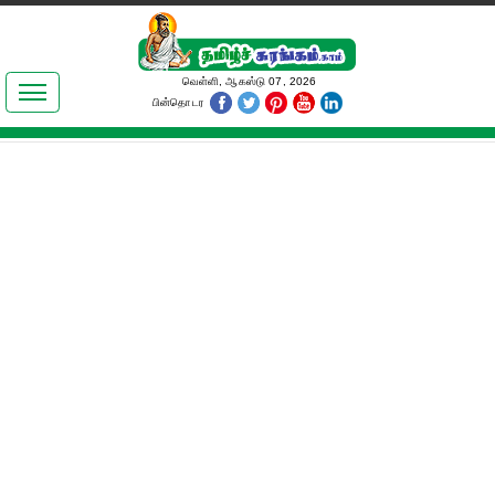
இலக்கியங்கள்
வெள்ளி, ஆகஸ்டு 07, 2026
பின்தொடர
தமிழ் உலகம்
அறிவியல்
பொதுஅறிவு
ஆன்மிகம்
ஜோதிடம்
மருத்துவம்
பெண்கள் பகுதி
நகைச்சுவை
கலையுலகம்